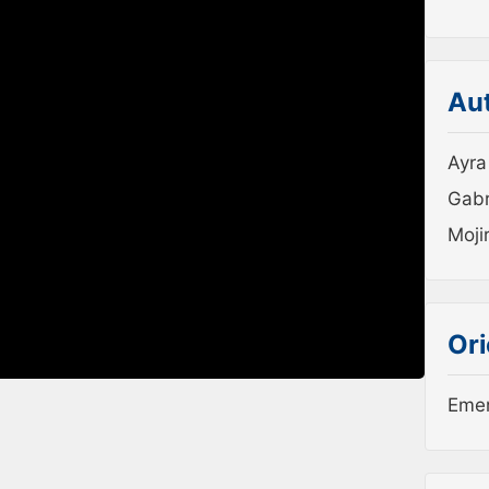
Au
Ayra
Gabr
Moji
Or
Emer