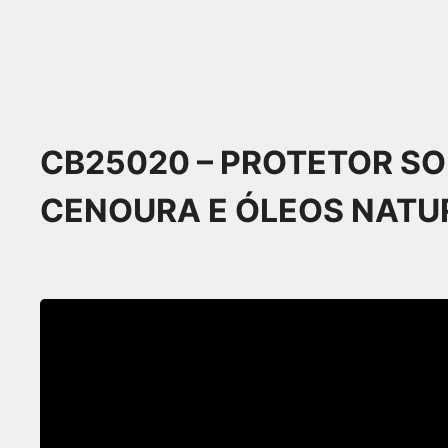
Pular
para
o
CB25020 – PROTETOR SO
Conteúdo
CENOURA E ÓLEOS NATUR