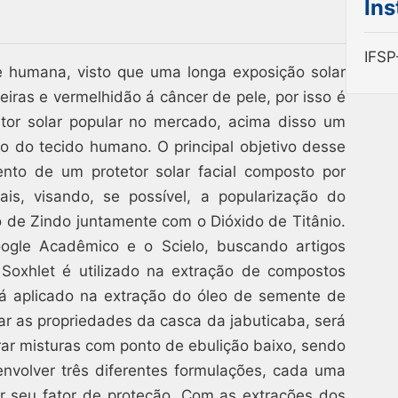
Ins
IFSP
e humana, visto que uma longa exposição solar
ras e vermelhidão á câncer de pele, por isso é
tor solar popular no mercado, acima disso um
sto do tecido humano. O principal objetivo desse
ento de um protetor solar facial composto por
ais, visando, se possível, a popularização do
do de Zindo juntamente com o Dióxido de Titânio.
Google Acadêmico e o Scielo, buscando artigos
Soxhlet é utilizado na extração de compostos
rá aplicado na extração do óleo de semente de
zar as propriedades da casca da jabuticaba, será
rar misturas com ponto de ebulição baixo, sendo
envolver três diferentes formulações, cada uma
ar seu fator de proteção. Com as extrações dos