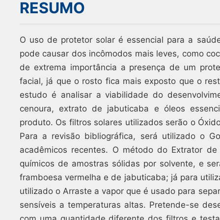
RESUMO
O uso de protetor solar é essencial para a saúd
pode causar dos incômodos mais leves, como cocei
de extrema importância a presença de um prote
facial, já que o rosto fica mais exposto que o re
estudo é analisar a viabilidade do desenvolvim
cenoura, extrato de jabuticaba e óleos essenci
produto. Os filtros solares utilizados serão o Óxi
Para a revisão bibliográfica, será utilizado o 
acadêmicos recentes. O método do Extrator de 
químicos de amostras sólidas por solvente, e se
framboesa vermelha e de jabuticaba; já para utili
utilizado o Arraste a vapor que é usado para sepa
sensíveis a temperaturas altas. Pretende-se des
com uma quantidade diferente dos filtros e test