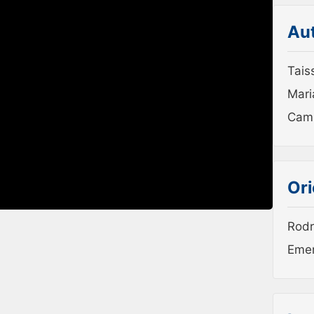
Au
Tais
Mari
Cami
Or
Rodr
Emer