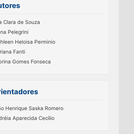
utores
a Clara de Souza
na Pelegrini
hleen Heloisa Perminio
iana Fanti
brina Gomes Fonseca
ientadores
ão Henrique Saska Romero
réia Aparecida Cecílio