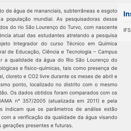
nto de água de mananciais, subterrâneas e esgoto
In
da população mundial. As pesquisadoras desse
dados do rio São Lourenço do Turvo, com nascente
IF
ência atual das estudantes atrelando a pesquisa
ojeto Integrador do curso Técnico em Química
eral de Educação, Ciência e Tecnologia – Campus
sar a qualidade da água do Rio São Lourenço do
ológicas e físico-químicas, tais como presença de
tal, cloreto e CO2 livre durante os meses de abril e
smo ponto, localizado no distrito com o mesmo
atão. Os dados obtidos foram comparados com os
NAMA n° 357/2005 (atualizada em 2011) e pela
s indicam que os parâmetros de análise estão
i com a verificação da qualidade da água visando
s gerações presentes e futuras.