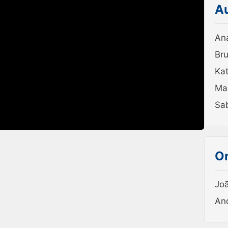
A
An
Bru
Kat
Mar
Sa
Or
Jo
And