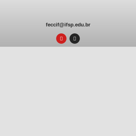
feccif@ifsp.edu.br