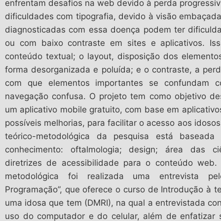
enfrentam desafios na web devido à perda progressiva
dificuldades com tipografia, devido à visão embaçada
diagnosticadas com essa doença podem ter dificuld
ou com baixo contraste em sites e aplicativos. Is
conteúdo textual; o layout, disposição dos elementos
forma desorganizada e poluída; e o contraste, a per
com que elementos importantes se confundam c
navegação confusa. O projeto tem como objetivo de
um aplicativo mobile gratuito, com base em aplicativos 
possíveis melhorias, para facilitar o acesso aos idos
teórico-metodológica da pesquisa está baseada
conhecimento: oftalmologia; design; área das ciê
diretrizes de acessibilidade para o conteúdo web
metodológica foi realizada uma entrevista pe
Programação”, que oferece o curso de Introdução à t
uma idosa que tem (DMRI), na qual a entrevistada co
uso do computador e do celular, além de enfatizar s