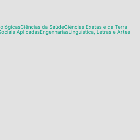
iológicas
Ciências da Saúde
Ciências Exatas e da Terra
Sociais Aplicadas
Engenharias
Linguística, Letras e Artes