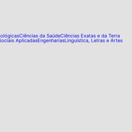
iológicas
Ciências da Saúde
Ciências Exatas e da Terra
Sociais Aplicadas
Engenharias
Linguística, Letras e Artes