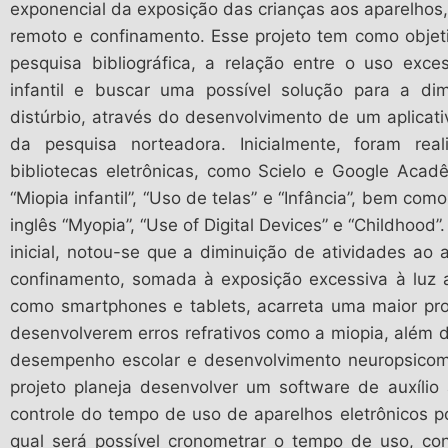
exponencial da exposição das crianças aos aparelhos
remoto e confinamento. Esse projeto tem como objeti
pesquisa bibliográfica, a relação entre o uso exce
infantil e buscar uma possível solução para a dim
distúrbio, através do desenvolvimento de um aplicat
da pesquisa norteadora. Inicialmente, foram real
bibliotecas eletrônicas, como Scielo e Google Acad
“Miopia infantil”, “Uso de telas” e “Infância”, bem c
inglês “Myopia”, “Use of Digital Devices” e “Childhood
inicial, notou-se que a diminuição de atividades ao a
confinamento, somada à exposição excessiva à luz a
como smartphones e tablets, acarreta uma maior pro
desenvolverem erros refrativos como a miopia, além d
desempenho escolar e desenvolvimento neuropsicomoto
projeto planeja desenvolver um software de auxílio 
controle do tempo de uso de aparelhos eletrônicos po
qual será possível cronometrar o tempo de uso, con