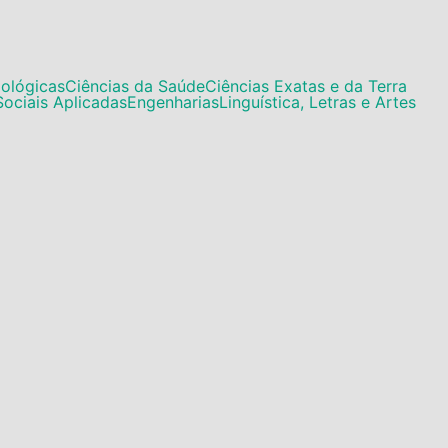
iológicas
Ciências da Saúde
Ciências Exatas e da Terra
Sociais Aplicadas
Engenharias
Linguística, Letras e Artes