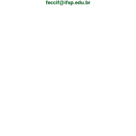
feccif@ifsp.edu.br