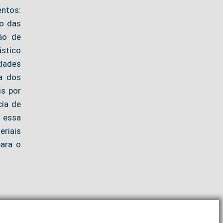
entos:
ão das
ão de
ástico
edades
ia dos
is por
cia de
, essa
eriais
para o