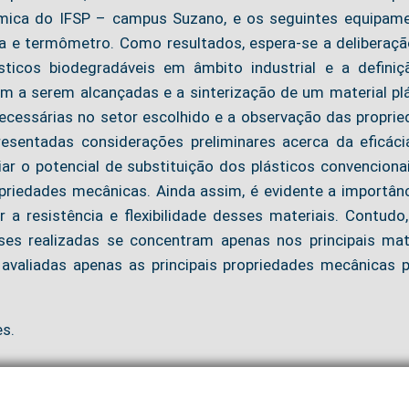
uímica do IFSP – campus Suzano, e os seguintes equipam
ufa e termômetro. Como resultados, espera-se a deliberaç
sticos biodegradáveis em âmbito industrial e a definiç
 a serem alcançadas e a sinterização de um material pl
ecessárias no setor escolhido e a observação das propri
resentadas considerações preliminares acerca da eficác
iar o potencial de substituição dos plásticos convenciona
priedades mecânicas. Ainda assim, é evidente a importân
 a resistência e flexibilidade desses materiais. Contudo
ses realizadas se concentram apenas nos principais mat
 avaliadas apenas as principais propriedades mecânicas 
es.