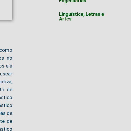
Engenharias
Linguística, Letras e
Artes
, como
os no
os e à
buscar
ativa,
sto de
ástico
ástico
vés de
nte de
ástico