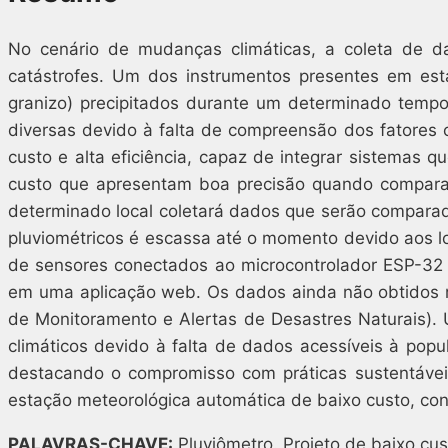
No cenário de mudanças climáticas, a coleta de 
catástrofes. Um dos instrumentos presentes em esta
granizo) precipitados durante um determinado tempo 
diversas devido à falta de compreensão dos fatores c
custo e alta eficiência, capaz de integrar sistemas q
custo que apresentam boa precisão quando comparad
determinado local coletará dados que serão comparado
pluviométricos é escassa até o momento devido aos l
de sensores conectados ao microcontrolador ESP-32
em uma aplicação web. Os dados ainda não obtidos 
de Monitoramento e Alertas de Desastres Naturais). 
climáticos devido à falta de dados acessíveis à popu
destacando o compromisso com práticas sustentávei
estação meteorológica automática de baixo custo, co
PALAVRAS-CHAVE:
Pluviômetro. Projeto de baixo cus