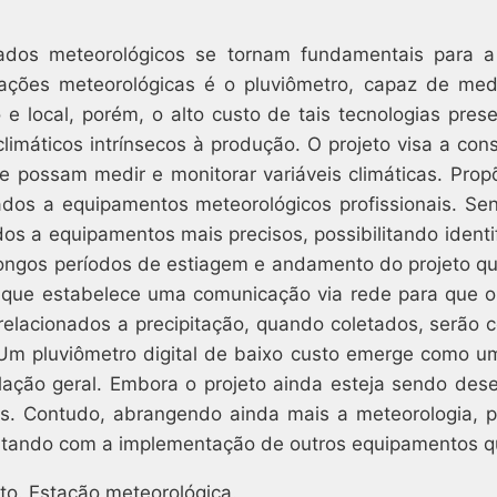
dados meteorológicos se tornam fundamentais para
ções meteorológicas é o pluviômetro, capaz de medi
e local, porém, o alto custo de tais tecnologias pre
limáticos intrínsecos à produção. O projeto visa a con
ue possam medir e monitorar variáveis climáticas. Pro
os a equipamentos meteorológicos profissionais. Sen
s a equipamentos mais precisos, possibilitando identi
ongos períodos de estiagem e andamento do projeto qu
 que estabelece uma comunicação via rede para que o
relacionados a precipitação, quando coletados, serã
Um pluviômetro digital de baixo custo emerge como u
lação geral. Embora o projeto ainda esteja sendo dese
s. Contudo, abrangendo ainda mais a meteorologia, p
ntando com a implementação de outros equipamentos qu
to. Estação meteorológica.