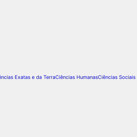
ências Exatas e da Terra
Ciências Humanas
Ciências Sociais