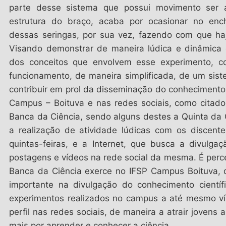
parte desse sistema que possui movimento ser 
estrutura do braço, acaba por ocasionar no enc
dessas seringas, por sua vez, fazendo com que ha
Visando demonstrar de maneira lúdica e dinâmica 
dos conceitos que envolvem esse experimento, c
funcionamento, de maneira simplificada, de um sist
contribuir em prol da disseminação do conhecimento c
Campus – Boituva e nas redes sociais, como citado 
Banca da Ciência, sendo alguns destes a Quinta da C
a realização de atividade lúdicas com os discent
quintas-feiras, e a Internet, que busca a divulgaç
postagens e vídeos na rede social da mesma. É perce
Banca da Ciência exerce no IFSP Campus Boituva
importante na divulgação do conhecimento científ
experimentos realizados no campus a até mesmo v
perfil nas redes sociais, de maneira a atrair jovens
mais por aprender e conhecer a ciência.