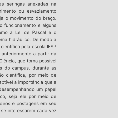
as seringas anexadas na
himento ou esvaziamento
ja o movimento do braço.
o funcionamento e alguns
omo a Lei de Pascal e o
ema hidráulico. De modo a
ientífico pela escola IFSP
anteriormente a partir da
iência, que torna possível
es do campus, durante as
ão científica, por meio de
ptível a importância que a
, desempenhando um papel
ico, seja ele por meio de
ídeos e postagens em seu
 a se interessarem cada vez