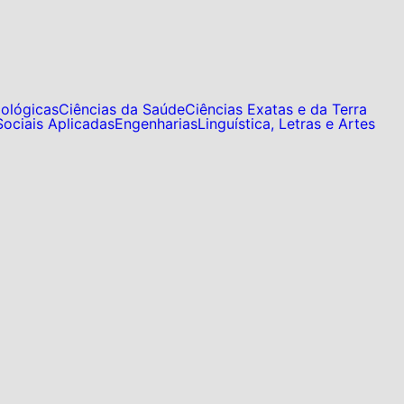
iológicas
Ciências da Saúde
Ciências Exatas e da Terra
Sociais Aplicadas
Engenharias
Linguística, Letras e Artes