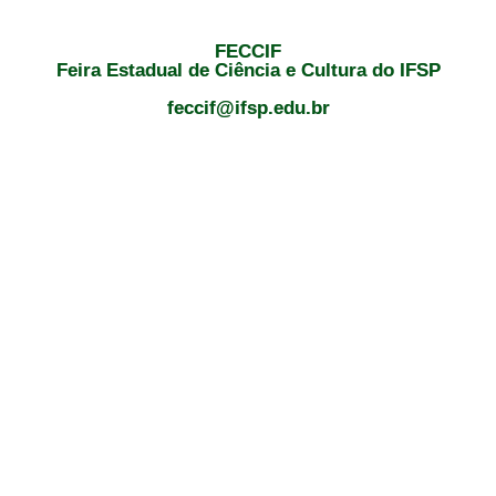
FECCIF
Feira Estadual de Ciência e Cultura do IFSP
feccif@ifsp.edu.br