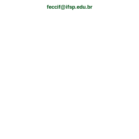
feccif@ifsp.edu.br