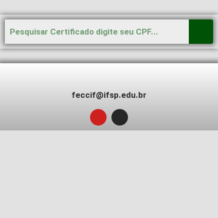
feccif@ifsp.edu.br